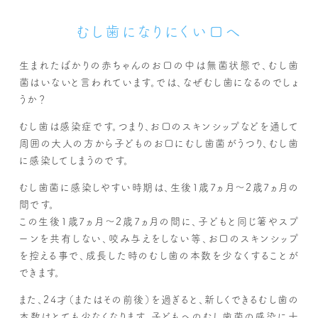
むし歯になりにくい口へ
生まれたばかりの赤ちゃんのお口の中は無菌状態で、むし歯
菌はいないと言われています。では、なぜむし歯になるのでしょ
うか？
むし歯は感染症です。つまり、お口のスキンシップなどを通して
周囲の大人の方から子どものお口にむし歯菌がうつり、むし歯
に感染してしまうのです。
むし歯菌に感染しやすい時期は、生後1歳7ヵ月～2歳7ヵ月の
間です。
この生後1歳7ヵ月～2歳7ヵ月の間に、子どもと同じ箸やスプ
ーンを共有しない、咬み与えをしない等、お口のスキンシップ
を控える事で、成長した時のむし歯の本数を少なくすることが
できます。
また、24才（またはその前後）を過ぎると、新しくできるむし歯の
本数はとても少なくなります。子どもへのむし歯菌の感染に十